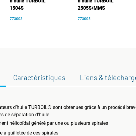
d’huile TURBOIL
d’huile TURBOIL
1504S
2505S/MMS
773003
773005
Caractéristiques
Liens & téléchar
éparateurs d’huile TURBOIL® sont obtenues grâce à un procédé bre
 de séparation d’huile :
nt hélicoïdal généré par une ou plusieurs spirales
 aiguilletée de ces spirales