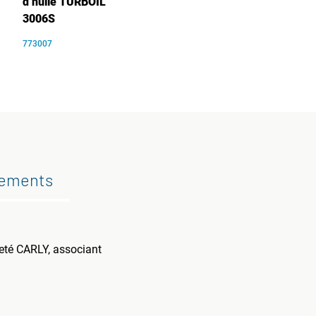
d’huile TURBOIL
3006S
773007
gements
veté CARLY, associant