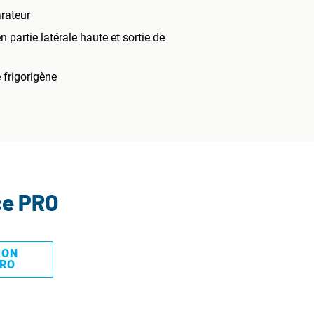
rateur
 partie latérale haute et sortie de
 frigorigène
ce PRO
MON
PRO