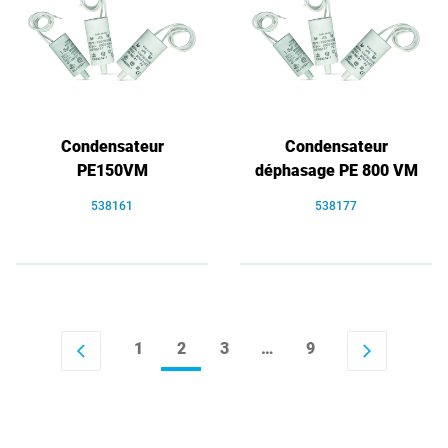
Condensateur
Condensateur
PE150VM
déphasage PE 800 VM
538161
538177
1
2
3
…
9
arrow_back_ios
arrow_forward_ios