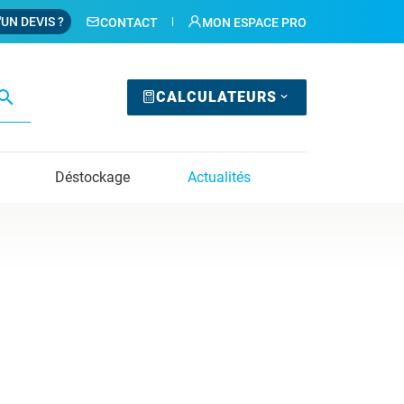
'UN DEVIS ?
CONTACT
MON ESPACE PRO
earch
CALCULATEURS
Déstockage
Actualités