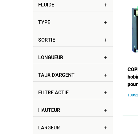
FLUIDE
add
TYPE
add
SORTIE
add
LONGUEUR
add
COPE
TAUX D'ARGENT
add
bobi
pou
FILTRE ACTIF
add
1005
HAUTEUR
add
LARGEUR
add