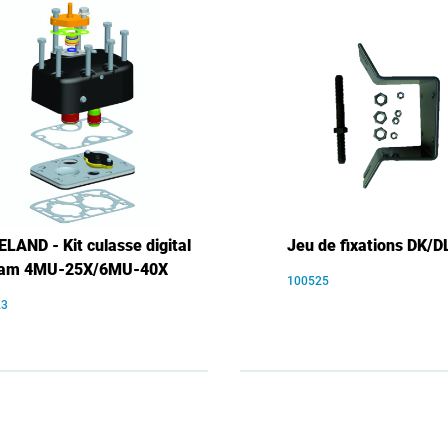
LAND - Kit culasse digital
Jeu de fixations DK/D
eam 4MU-25X/6MU-40X
100525
23