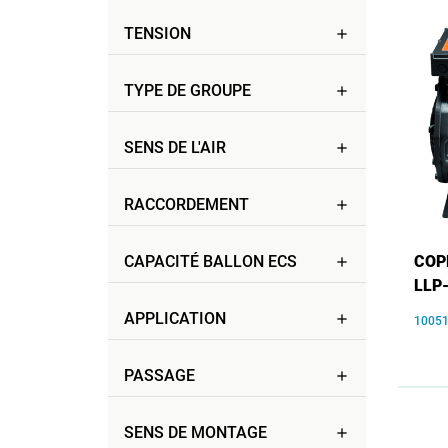
TENSION
add
TYPE DE GROUPE
add
SENS DE L'AIR
add
RACCORDEMENT
add
CAPACITÉ BALLON ECS
COP
add
LLP
APPLICATION
add
1005
PASSAGE
add
SENS DE MONTAGE
add