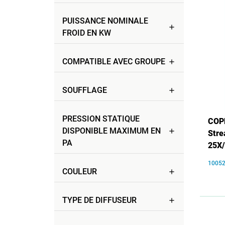
PUISSANCE NOMINALE
add
FROID EN KW
COMPATIBLE AVEC GROUPE
add
SOUFFLAGE
add
PRESSION STATIQUE
COPE
DISPONIBLE MAXIMUM EN
add
Str
PA
25X
1005
COULEUR
add
TYPE DE DIFFUSEUR
add