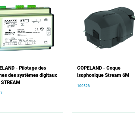
LAND - Pilotage des
COPELAND - Coque
nes des systèmes digitaux
isophonique Stream 6M
r STREAM
100528
27