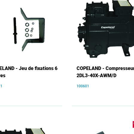
LAND - Jeu de fixations 6
COPELAND - Compresseu
res
2DL3-40X-AWM/D
31
100601