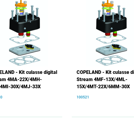
LAND - Kit culasse digital
COPELAND - Kit culasse di
eam 4MA-22X/4MH-
Stream 4MF-13X/4ML-
/4MI-30X/4MJ-33X
15X/4MT-22X/6MM-30X
20
100521