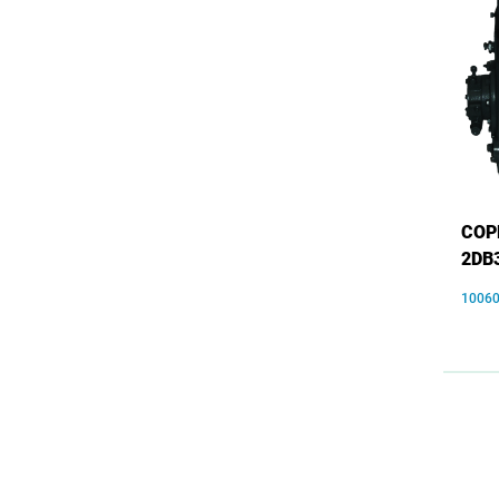
COP
2DB
1006