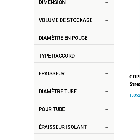
DIMENSION
add
VOLUME DE STOCKAGE
add
DIAMÈTRE EN POUCE
add
TYPE RACCORD
add
ÉPAISSEUR
add
COPE
Str
DIAMÈTRE TUBE
add
1005
POUR TUBE
add
ÉPAISSEUR ISOLANT
add