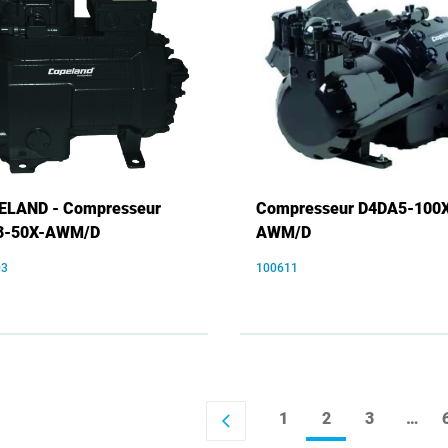
ELAND - Compresseur
Compresseur D4DA5-100
3-50X-AWM/D
AWM/D
03
100611
1
2
3
…
arrow_back_ios