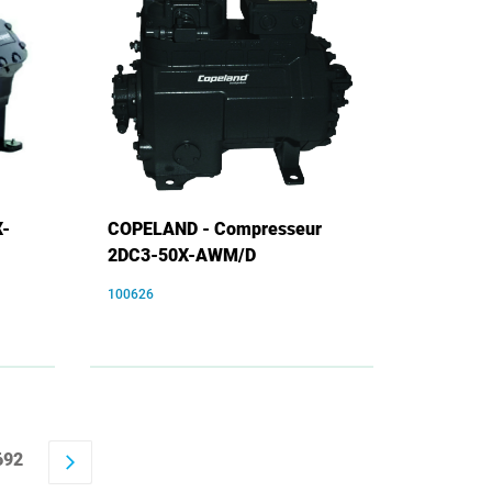
X-
COPELAND - Compresseur
2DC3-50X-AWM/D
100626
692
arrow_forward_ios